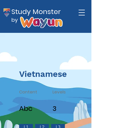
Study Monster
by
Vietnamese
Content
Levels
Abc
3
L1
L2
L3