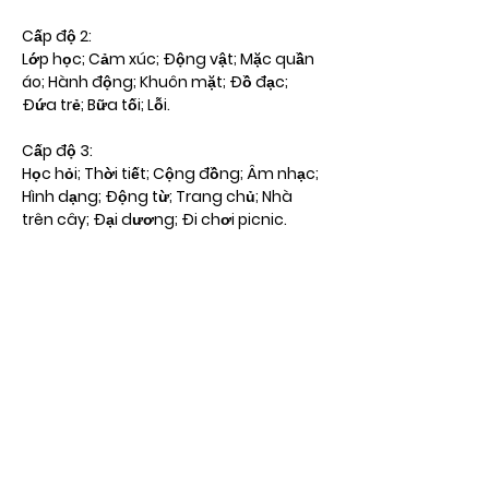
Cấp độ 2:
Lớp học; Cảm xúc; Động vật; Mặc quần 
áo; Hành động; Khuôn mặt; Đồ đạc; 
Đứa trẻ; Bữa tối; Lỗi.
Cấp 
độ
 3:
Học hỏi; Thời tiết; Cộng đồng; Âm nhạc; 
Hình dạng; Động từ; Trang chủ; Nhà 
trên cây; Đại dương; Đi chơi picnic.